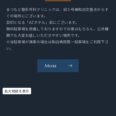
の
まつもと整形外科クリニックは、旧３号線和白交差点からす
ご
ぐの場所にございます。
案
目印となる「AZホテル」前にございます。
内
無料駐車場を完備しておりますのでお車はもちろん、公共機
を
関でも大変お越しいただきやすい場所です。
※当駐車場が満車の場合は和白病院第一駐車場をご利用下さ
見
い。
る
More
当
院
へ
の
拡大地図を表示
ア
ク
セ