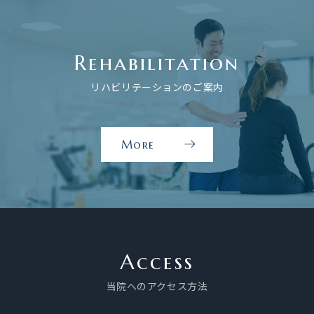
ア
の
ご
Rehabilitation
案
内
リハビリテーションのご案内
を
見
る
More
リ
ハ
ビ
リ
テ
ー
Access
シ
当院へのアクセス方法
ョ
ン