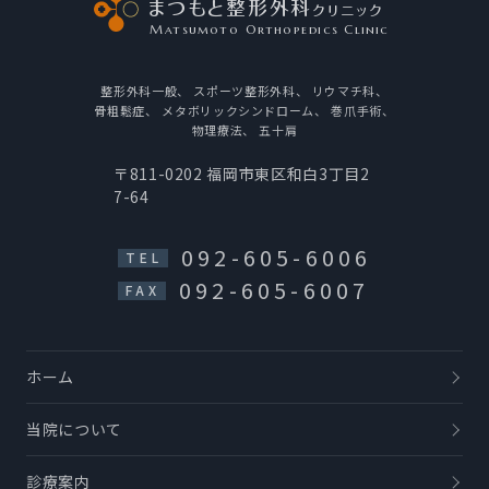
まつもと整形外科
クリニック
Matsumoto Orthopedics Clinic
整形外科一般、
スポーツ整形外科、
リウマチ科、
骨粗鬆症、
メタボリックシンドローム、
巻爪手術、
物理療法、
五十肩
〒811-0202
福岡市東区和白3丁目2
7-64
092-605-6006
TEL
092-605-6007
FAX
ホーム
当院について
診療案内