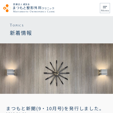
医療法人 成友会
まつもと整形外科
クリニック
メ
Matsumoto Orthopedics Clinic
ニ
ュ
ー
Topics
新着情報
まつもと新聞(9・10月号)を発行しました。