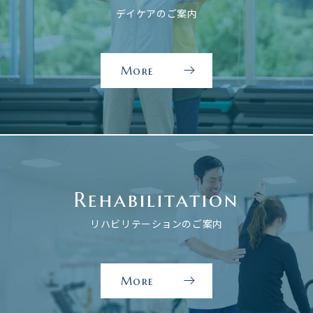
デイケアのご案内
More
デ
イ
ケ
ア
の
ご
Rehabilitation
案
内
リハビリテーションのご案内
を
見
る
More
リ
ハ