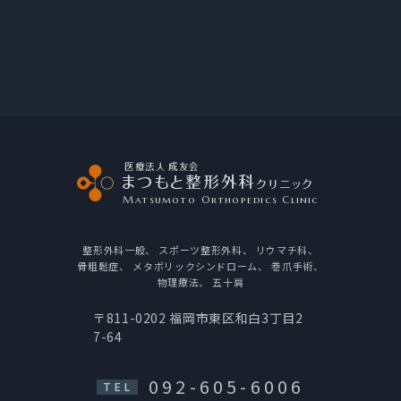
医療法人 成友会
まつもと整形外科
クリニック
Matsumoto Orthopedics Clinic
整形外科一般、
スポーツ整形外科、
リウマチ科、
骨粗鬆症、
メタボリックシンドローム、
巻爪手術、
物理療法、
五十肩
〒811-0202
福岡市東区和白3丁目2
7-64
092-605-6006
TEL