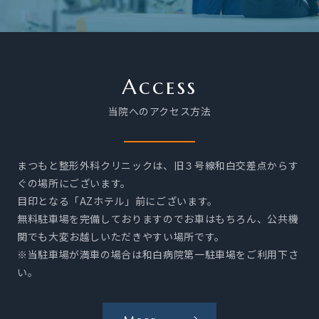
ビ
リ
テ
ー
Access
シ
当院へのアクセス方法
ョ
ン
の
まつもと整形外科クリニックは、旧３号線和白交差点からす
ご
ぐの場所にございます。
案
目印となる「AZホテル」前にございます。
内
無料駐車場を完備しておりますのでお車はもちろん、公共機
を
関でも大変お越しいただきやすい場所です。
※当駐車場が満車の場合は和白病院第一駐車場をご利用下さ
見
い。
る