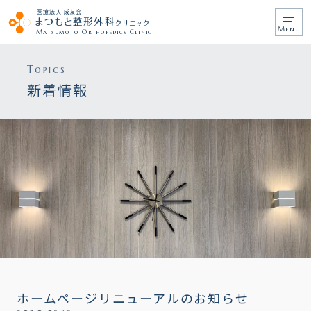
医療法人 成友会
まつもと整形外科
クリニック
メ
Matsumoto Orthopedics Clinic
ニ
ュ
ー
Topics
新着情報
ホームページリニューアルのお知らせ