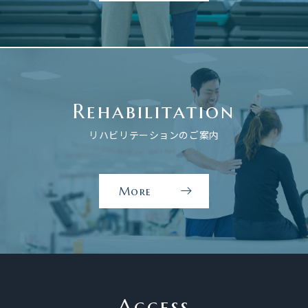
イ
ケ
ア
の
ご
Rehabilitation
案
内
リハビリテーションのご案内
を
見
る
More
リ
ハ
ビ
リ
テ
ー
Access