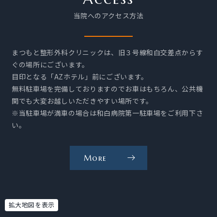
シ
当院へのアクセス方法
ョ
ン
の
まつもと整形外科クリニックは、旧３号線和白交差点からす
ご
ぐの場所にございます。
案
目印となる「AZホテル」前にございます。
内
無料駐車場を完備しておりますのでお車はもちろん、公共機
を
関でも大変お越しいただきやすい場所です。
※当駐車場が満車の場合は和白病院第一駐車場をご利用下さ
見
い。
る
More
当
院
へ
の
拡大地図を表示