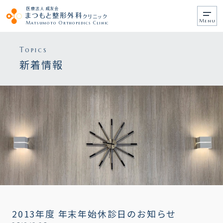
医療法人 成友会
まつもと整形外科
クリニック
メ
Matsumoto Orthopedics Clinic
ニ
ュ
ー
Topics
新着情報
2013年度 年末年始休診日のお知らせ