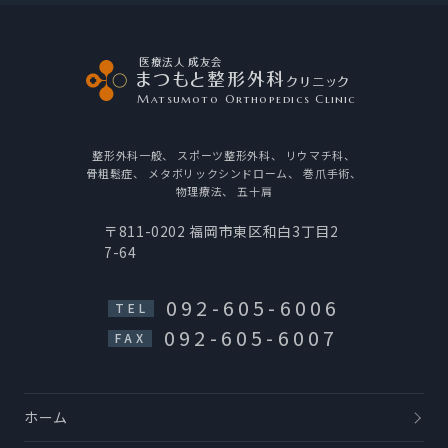
医療法人 成友会
まつもと整形外科
クリニック
Matsumoto Orthopedics Clinic
整形外科一般、
スポーツ整形外科、
リウマチ科、
骨粗鬆症、
メタボリックシンドローム、
巻爪手術、
物理療法、
五十肩
〒811-0202
福岡市東区和白3丁目2
7-64
092-605-6006
TEL
092-605-6007
FAX
ホーム