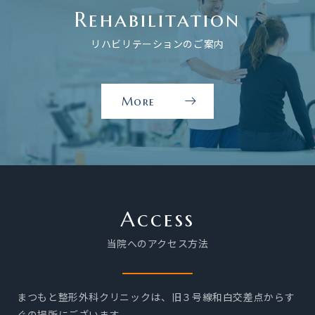
Rehabilitation
案
内
リハビリテーションのご案内
を
見
る
More
リ
ハ
ビ
リ
テ
ー
Access
シ
当院へのアクセス方法
ョ
ン
の
まつもと整形外科クリニックは、旧３号線和白交差点からす
ご
ぐの場所にございます。