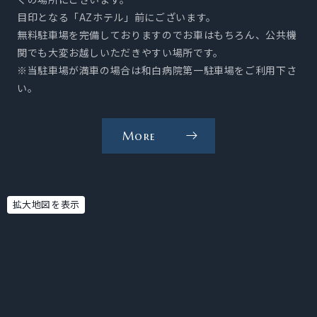
案
目印となる「AZホテル」前にございます。
内
無料駐車場を完備しておりますのでお車はもちろん、公共機
を
関でも大変お越しいただきやすい場所です。
※当駐車場が満車の場合は和白病院第一駐車場をご利用下さ
見
い。
る
More
当
院
へ
の
拡大地図を表示
ア
ク
セ
ス
方