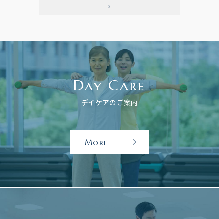
»
Day Care
デイケアのご案内
More
デ
イ
ケ
ア
の
ご