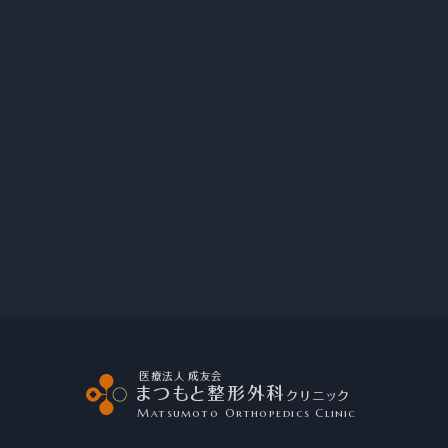
法
を
見
る
医療法人 成友会
まつもと整形外科
クリニック
Matsumoto Orthopedics Clinic